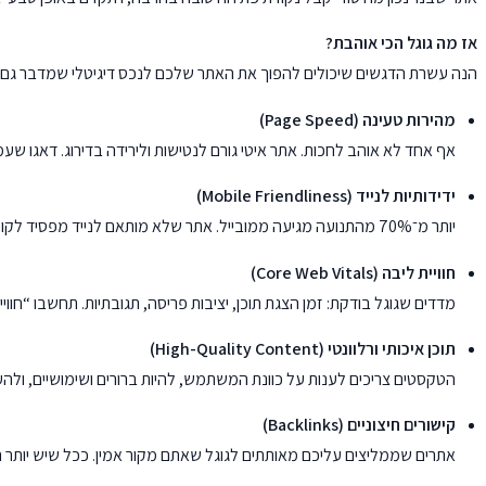
אז מה גוגל הכי אוהבת?
הנה עשרת הדגשים שיכולים להפוך את האתר שלכם לנכס דיגיטלי שמדבר גם 
מהירות טעינה (Page Speed)
אף אחד לא אוהב לחכות. אתר איטי גורם לנטישות ולירידה בדירוג. דאגו שעמ
ידידותיות לנייד (Mobile Friendliness)
יותר מ־70% מהתנועה מגיעה ממובייל. אתר שלא מותאם לנייד מפסיד לקוחות. גוגל מדרגת תחילה לפי גרסת המובייל.
חוויית ליבה (Core Web Vitals)
מדדים שגוגל בודקת: זמן הצגת תוכן, יציבות פריסה, תגובתיות. תחשבו “חווי
תוכן איכותי ורלוונטי (High-Quality Content)
הטקסטים צריכים לענות על כוונת המשתמש, להיות ברורים ושימושיים, ולה
קישורים חיצוניים (Backlinks)
אתרים שממליצים עליכם מאותתים לגוגל שאתם מקור אמין. ככל שיש יותר