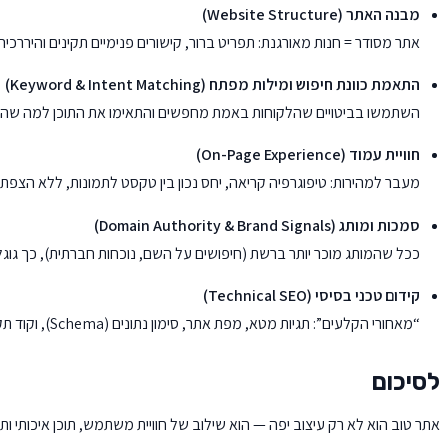
מבנה האתר (Website Structure)
אתר מסודר = חנות מאורגנת: תפריט ברור, קישורים פנימיים תקינים והיררכי
התאמת כוונת חיפוש ומילות מפתח (Keyword & Intent Matching)
השתמשו בביטויים שהלקוחות באמת מחפשים והתאימו את התוכן למה שהם
חוויית עמוד (On-Page Experience)
מעבר למהירות: טיפוגרפיה קריאה, יחס נכון בין טקסט לתמונות, ללא הצפת
סמכות ומותג (Domain Authority & Brand Signals)
ככל שהמותג מוכר יותר ברשת (חיפושים על השם, נוכחות חברתית), כך גוגל נ
קידום טכני בסיסי (Technical SEO)
“מאחורי הקלעים”: תגיות מטא, מפת אתר, סימון נתונים (Schema), וקוד תקין שמאפשר לגוגל לקרוא ולהבין את האתר.
לסיכום
אתר טוב הוא לא רק עיצוב יפה — הוא שילוב של חוויית משתמש, תוכן איכותי ו